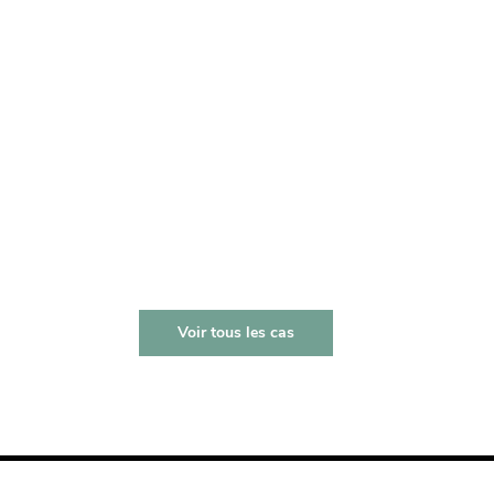
placement de panneaux absorbants sur-mesure.
En savoir +
Voir tous les cas