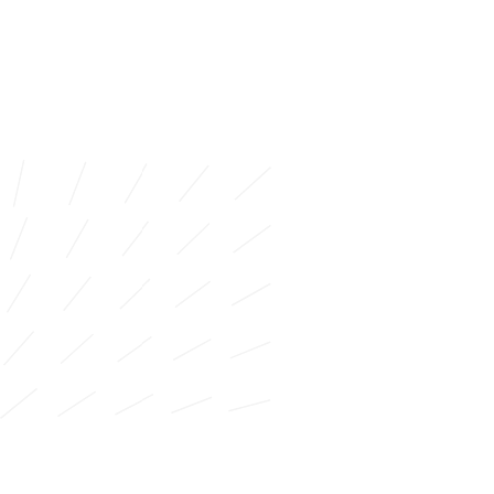
ATRIUM GREENBIZZ
FABRICATION, FOURNITURE ET POSE DE PANNEAUX
ABSORBANTS ACOUSTIQUES
Situé au coeur de la capitale européenne,
GreenBizz est un incubateur en économie durable.
L'atrium, très haut de plafond, a nécessité le