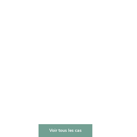
ABSORBANTS ACOUSTIQUES
Situé au coeur de la capitale européenne,
GreenBizz est un incubateur en économie durable.
L'atrium, très haut de plafond, a nécessité le
placement de panneaux absorbants sur-mesure.
En savoir +
Voir tous les cas